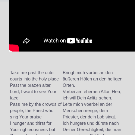
Take me past the outer
Bringt mich vorbei an den
courts into the holy place
äußeren Höfen an den heiligen
Past the brazen altar,
Orten.
Lord, I want to see Your
Vorbei am ehernen Altar. Herr,
face
ich will Dein Anlitz sehen.
Pass me by the crowds of
Leite mich voerbei an der
people, the Priest who
Menschenmenge, dem
sing Your praise
Priester, der dein Lob singt.
I hunger and thirst for
Ich hungere und dürste nach
Your righteousness but
Deiner Gerechtigkeit, die man