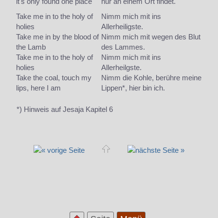
it's only found one place
nur an einem Ort findet.
Take me in to the holy of
Nimm mich mit ins
holies
Allerheiligste.
Take me in by the blood of
Nimm mich mit wegen des Blut
the Lamb
des Lammes.
Take me in to the holy of
Nimm mich mit ins
holies
Allerheilgste.
Take the coal, touch my
Nimm die Kohle, berühre meine
lips, here I am
Lippen*, hier bin ich.
*) Hinweis auf Jesaja Kapitel 6