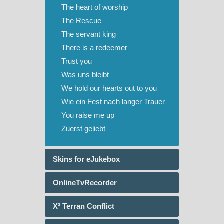
The heart of worship
The Rescue
The servant king
There is a redeemer
Trust you
Was uns bleibt
We hold our hearts out to you
Wie ein Fest nach langer Trauer
You raise me up
Zuerst geliebt
Skins for eJukebox
OnlineTvRecorder
X³ Terran Conflict