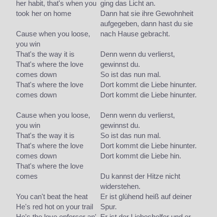
her habit, that's when you
ging das Licht an.
took her on home
Dann hat sie ihre Gewohnheit
aufgegeben, dann hast du sie
Cause when you loose,
nach Hause gebracht.
you win
That's the way it is
Denn wenn du verlierst,
That's where the love
gewinnst du.
comes down
So ist das nun mal.
That's where the love
Dort kommt die Liebe hinunter.
comes down
Dort kommt die Liebe hinunter.
Cause when you loose,
Denn wenn du verlierst,
you win
gewinnst du.
That's the way it is
So ist das nun mal.
That's where the love
Dort kommt die Liebe hinunter.
comes down
Dort kommt die Liebe hin.
That's where the love
comes
Du kannst der Hitze nicht
widerstehen.
You can't beat the heat
Er ist glühend heiß auf deiner
He's red hot on your trail
Spur.
He's the love enforcer an'
Er ist der Liebeshelfer und er