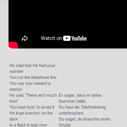
He said that He had your
number
You cut the telephone line
You say you needed a
reason
He said "There ain't much
Er sagte, dass er deine
time"
Nummer hatte.
You kept tryin' to avoid it
Du hast die Telefonleitung
He kept knockin' on the
unterbrochen.
door
Du sagst, du brauchst einen
In a flash it was over
Grund.