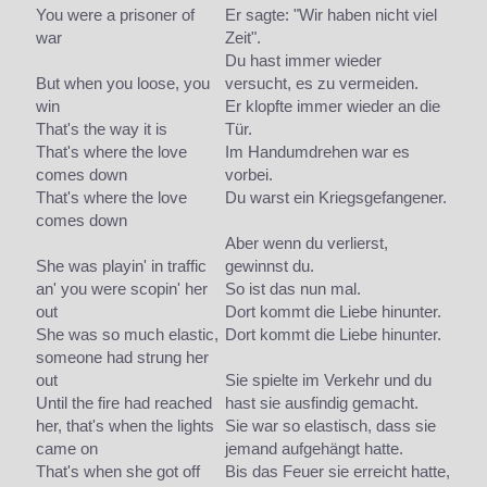
You were a prisoner of
Er sagte: "Wir haben nicht viel
war
Zeit".
Du hast immer wieder
But when you loose, you
versucht, es zu vermeiden.
win
Er klopfte immer wieder an die
That's the way it is
Tür.
That's where the love
Im Handumdrehen war es
comes down
vorbei.
That's where the love
Du warst ein Kriegsgefangener.
comes down
Aber wenn du verlierst,
She was playin' in traffic
gewinnst du.
an' you were scopin' her
So ist das nun mal.
out
Dort kommt die Liebe hinunter.
She was so much elastic,
Dort kommt die Liebe hinunter.
someone had strung her
out
Sie spielte im Verkehr und du
Until the fire had reached
hast sie ausfindig gemacht.
her, that's when the lights
Sie war so elastisch, dass sie
came on
jemand aufgehängt hatte.
That's when she got off
Bis das Feuer sie erreicht hatte,