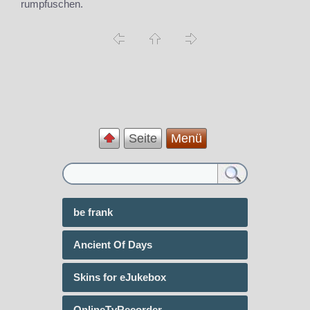
rumpfuschen.
Seite
Menü
be frank
Ancient Of Days
Skins for eJukebox
OnlineTvRecorder