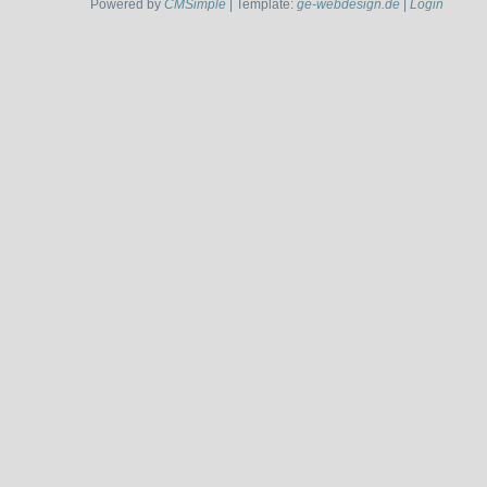
Powered by
CMSimple
| Template:
ge-webdesign.de
|
Login