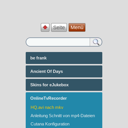
Seite
Menü
be frank
Ancient Of Days
Skins for eJukebox
OnlineTvRecorder
HQ.avi nach mkv
Anleitung Schnitt von mp4-Dateien
Cutana Konfiguration