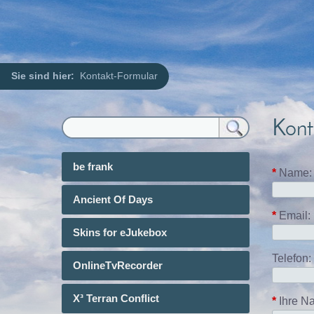
Sie sind hier:
Kontakt-Formular
Kont
be frank
*
Name:
Ancient Of Days
*
Email:
Skins for eJukebox
Telefon:
OnlineTvRecorder
X³ Terran Conflict
*
Ihre Na